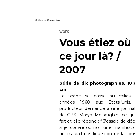
work
Vous étiez où
ce jour là? /
2007
Série de dix photographies, 18 
cm
La scène se passe au milieu 
années 1960 aux Etats-Unis.
producteur demande à une journal
de CBS, Marya McLaughin, ce qu’
fait et elle répond : “ J’essaie de déc
si je couvre ou non une manifesta
qui n’aurait pas lieu si on ne la couv