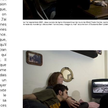
sion
que,
, on
J’ai
nnes
ries
nce.
que,
u’il
cran
 qui
. Il
 que
omme
dais
 un
ayer
exte
, le
r sa
 ces