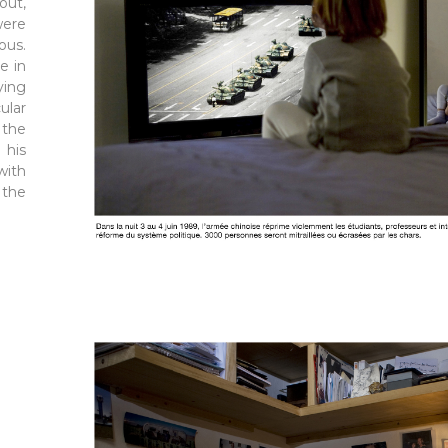
out,
were
ous.
e in
ying
ular
 the
 his
with
the