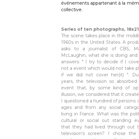
événements appartenant à la mém
collective.
Series of ten photographs, 18x2
The scene takes place in the middl
1960s in the United States. A prod
asks to a journalist of CBS, M
McLaughin, what she is doing and
answers: " I try to decide if I cove
not a event which would not take p
if we did not cover her(it) ". Du
years, the television so absorbed
event that, by some kind of opt
illusion, we considered that it created
I questioned a hundred of persons of
ages and from any social catego
living in France. What was the politi
cultural or social out standing e
that they had lived through out t
television’s screen? I chose the