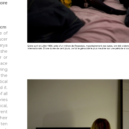
oire
1cm
e of
ucer
arya
 she
r or
lace
ring
 the
ical
 it.
 all
ries
cal,
vent
heir
 ten