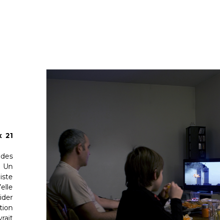
x 21
des
 Un
iste
elle
ider
tion
rait