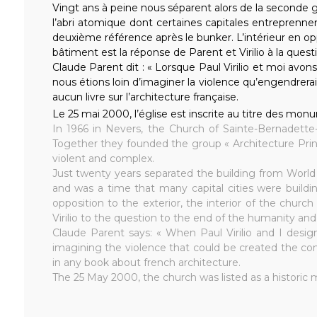
Vingt ans à peine nous séparent alors de la seconde gu
l’abri atomique dont certaines capitales entreprennen
deuxième référence après le bunker. L’intérieur en oppo
bâtiment est la réponse de Parent et Virilio à la que
Claude Parent dit : « Lorsque Paul Virilio et moi avo
nous étions loin d’imaginer la violence qu’engendrera
aucun livre sur l’architecture française.
Le 25 mai 2000, l’église est inscrite au titre des monum
In 1966 in Nevers, the Church of Sainte-Bernadette-
Together they founded the group « Architecture Princ
violent and complex.
Just twenty years separated the building from World
and was a time that many capital cities were buildi
opposition to the exterior, the interior of the church
Virilio to the question to the end of the humanity and
Claude Parent says: « When Paul Virilio and I desi
imagining the violence that could be created the con
in any book about french architecture.
The 25 May 2000, the church was listed as a historic 