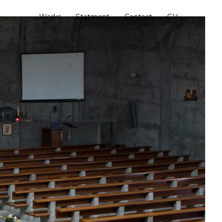
Works
Statment
Contact
C.V