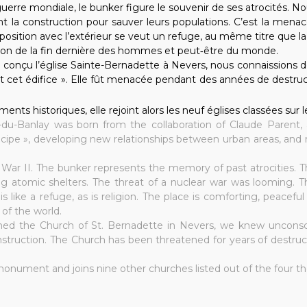
erre mondiale, le bunker figure le souvenir de ses atrocités. No
t la construction pour sauver leurs populations. C’est la menac
sition avec l’extérieur se veut un refuge, au même titre que la r
stion de la fin dernière des hommes et peut‐être du monde.
ns conçu l’église Sainte-Bernadette à Nevers, nous connaissions
it cet édifice ». Elle fût menacée pendant des années de destruct
ents historiques, elle rejoint alors les neuf églises classées sur 
du-Banlay was born from the collaboration of Claude Parent, arc
ipe », developing new relationships between urban areas, and ref
 War II. The bunker represents the memory of past atrocities. T
ng atomic shelters. The threat of a nuclear war was looming. T
 is like a refuge, as is religion. The place is comforting, peacef
 of the world.
gned the Church of St. Bernadette in Nevers, we knew unconscio
struction. The Church has been threatened for years of destructi
monument and joins nine other churches listed out of the four t