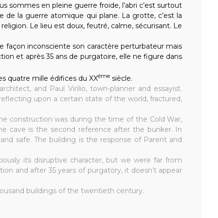
us sommes en pleine guerre froide, l’abri c’est surtout
e de la guerre atomique qui plane. La grotte, c’est la
eligion. Le lieu est doux, feutré, calme, sécurisant. Le
 de façon inconsciente son caractère perturbateur mais
ion et après 35 ans de purgatoire, elle ne figure dans
éme
les quatre mille édifices du XX
siècle.
hitect, and Paul Virilio, town-planner and essayist.
lecting upon a certain state of the world, fractured,
he construction was during the time of the Cold War,
he cave is the second reference after the bunker. In
ul and safe. The building is the response of Parent and
usly its disruptive character, but we were far from
on and after 35 years of purgatory, it doesn’t appear
housand buildings of the twentieth century.