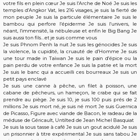
votre fils en plein cœur Je suis l’Arche de Noé Je suis les
temples d’Angkor Vat, les 216 visages, je suis la fierté de
mon peuple Je suis la particule élémentaire Je suis le
bambou qui perfore l’épiderme Je suis l’univers, le
néant, l’immensité, la nébuleuse et enfin le Big Bang Je
suis aussi ton fils…et je suis comme vous
Je suis Phnom Penh la nuit Je suis les génocides Je suis
la violence, la cupidité, la cruauté de d’Homme Je suis
une tour made in Taïwan Je suis le pain d’épice ou la
pain perdu de votre enfance Je suis la patrie et la mort
Je suis le banc qui a accueilli ces bourreaux Je suis un
petit pays enclavé
Je suis une canne à pêche, un filet à poisson, une
cabane de pêcheurs, un hameçon, le crabe qui se fait
prendre au piège. Je suis 10, je suis 100 puis prés de 2
millions Je suis mort né, je suis né mort Je suis Guernica
de Picasso, Figure avec viande de Bacon, le radeau de la
méduse de Géricault, Untilted de Jean Michel Basquiat
Je suis la sous tasse à café Je suis un gout acidulé Je suis
un prisonnier à titre expérimental Je suis sans tabou Je