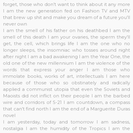
forget, those who don’t want to think about it any more
I am the new generation fed on Fashion TV and MTV
that brew up shit and make you dream of a future you’ll
never own
I am the smell of his father on his deathbed
I am the
smell of this death
I am your ovaries, the sperm they’ll
get, the cell, which brings life
I am the one who no
longer sleeps, the insomniac who tosses around night
after night
I am a bad awakening
I am the Year One, the
old one of the new millennium
I am the violence of the
words that express your anger
I am those who
immolate books, works of art, intellectuals
I am here
because of those who so obstinately and radically
applied a communist utopia that even the Soviets and
Maoists did not inflict on their people
I am the barbed
wire and corridors of S-21
I am countdown, a compass
that can’t find north
I am the end of a Marguerite Duras
novel
I am yesterday, today and tomorrow
I am sadness,
nostalgia
I am the humidity of the Tropics
I am the