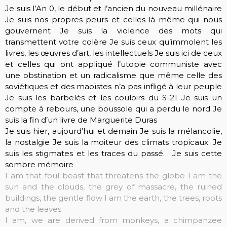
Je suis l’An 0, le début et l’ancien du nouveau millénaire
Je suis nos propres peurs et celles là même qui nous
gouvernent Je suis la violence des mots qui
transmettent votre colère Je suis ceux qu’immolent les
livres, les œuvres d’art, les intellectuels Je suis ici de ceux
et celles qui ont appliqué l’utopie communiste avec
une obstination et un radicalisme que même celle des
soviétiques et des maoïstes n’a pas infligé à leur peuple
Je suis les barbelés et les couloirs du S-21 Je suis un
compte à rebours, une boussole qui a perdu le nord Je
suis la fin d’un livre de Marguerite Duras
Je suis hier, aujourd’hui et demain Je suis la mélancolie,
la nostalgie Je suis la moiteur des climats tropicaux. Je
suis les stigmates et les traces du passé… Je suis cette
sombre mémoire
I am that foul beast that threatens the globe
I am the
sun and the clouds, the grey of massacre, the ruined
buildings, the gentle flow
I am the earth, the trees, roots
and the leaves
I am, we are derived from monkeys, a chimpanzee