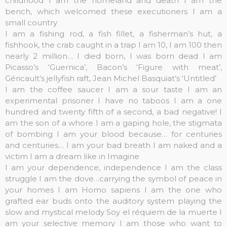
childhood
I am the homeland and death
I am the
bench, which welcomed these executioners
I am a
small country
I am a fishing rod, a fish fillet, a fisherman’s hut, a
fishhook, the crab caught in a trap
I am 10, I am 100 then
nearly 2 million…
I died born, I was born dead
I am
Picasso’s ‘Guernica’, Bacon’s ‘Figure with meat’,
Géricault’s jellyfish raft, Jean Michel Basquiat’s ‘Untitled’
I am the coffee saucer
I am a sour taste
I am an
experimental prisoner
I have no taboos
I am a one
hundred and twenty fifth of a second, a bad negative!
I
am the son of a whore
I am a gaping hole, the stigmata
of bombing
I am your blood because… for centuries
and centuries…
I am your bad breath
I am naked and a
victim
I am a dream like in Imagine
I am your dependence, independence
I am the class
struggle
I am the dove…carrying the symbol of peace in
your homes
I am Homo sapiens
I am the one who
grafted ear buds onto the auditory system playing the
slow and mystical melody
Soy el réquiem de la muerte
I
am your selective memory
I am those who want to