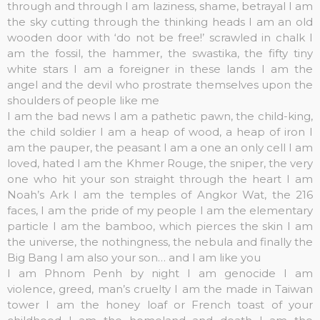
through and through
I am laziness, shame, betrayal
I am
the sky cutting through the thinking heads
I am an old
wooden door with ‘do not be free!’ scrawled in chalk
I
am the fossil, the hammer, the swastika, the fifty tiny
white stars
I am a foreigner in these lands
I am the
angel and the devil who prostrate themselves upon the
shoulders of people like me
I am the bad news
I am a pathetic pawn, the child-king,
the child soldier
I am a heap of wood, a heap of iron
I
am the pauper, the peasant
I am a one an only cell
I am
loved, hated
I am the Khmer Rouge, the sniper, the very
one who hit your son straight through the heart
I am
Noah’s Ark
I am the temples of Angkor Wat, the 216
faces, I am the pride of my people
I am the elementary
particle
I am the bamboo, which pierces the skin
I am
the universe, the nothingness, the nebula and finally the
Big Bang
I am also your son… and I am like you
I am Phnom Penh by night
I am genocide
I am
violence, greed, man’s cruelty
I am the made in Taiwan
tower
I am the honey loaf or French toast of your