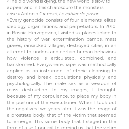
«The old world is dying, the new world is slow to
appear and in this chiaroscuro the monsters
arise.» Antonio Gramsci,
Le cahier de prison.
>
Every genocide consists of four elements: elites,
ideology, organizations, and perpetrators. In 2010,
in Bosnia-Herzegovina, I visited six places linked to
the history of war: extermination camps, mass
graves, ransacked villages, destroyed cities, in an
attempt to understand certain human behaviors:
how violence is articulated, combined, and
transformed. Everywhere, rape was methodically
applied as an instrument of ethnic cleansing to
destroy and break populations physically and
psychologically. The male sex as a weapon of
mass destruction. In my images, I thought,
because of my corpulence, to place my body in
the posture of the executioner. When I took out
the negatives two years later, it was the image of
a prostrate body; that of the victim that seemed
to emerge. This same body that I staged in the
form of a self-portrait to remind us that the victim