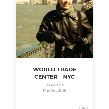
WORLD TRADE
CENTER – NYC
By
Gus
on
17 juillet 2018
-